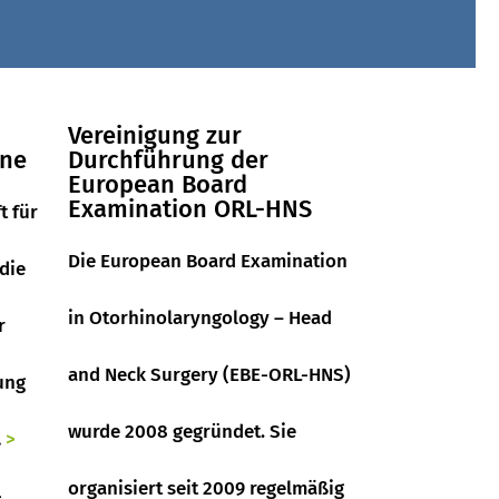
Vereinigung zur
ine
Durchführung der
European Board
Examination ORL-HNS
t für
Die European Board Examination
 die
in Otorhinolaryngology – Head
r
and Neck Surgery (EBE-ORL-HNS)
ung
wurde 2008 gegründet. Sie
…
>
organisiert seit 2009 regelmäßig
-