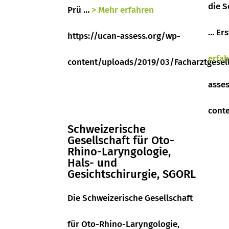
die S
Prü …
> Mehr erfahren
… Ers
https://ucan-assess.org/wp-
erfa
content/uploads/2019/03/Facharztgesell
asse
cont
Schweizerische
Gesellschaft für Oto-
Rhino-Laryngologie,
Hals- und
Gesichtschirurgie, SGORL
Die Schweizerische Gesellschaft
für Oto-Rhino-Laryngologie,