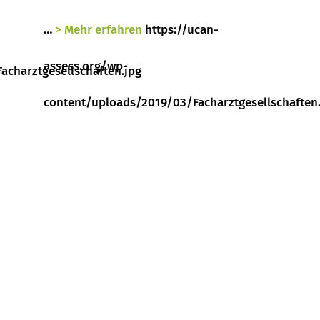
…
> Mehr erfahren
https://ucan-
assess.org/wp-
acharztgesellschaften.jpg
content/uploads/2019/03/Facharztgesellschaften