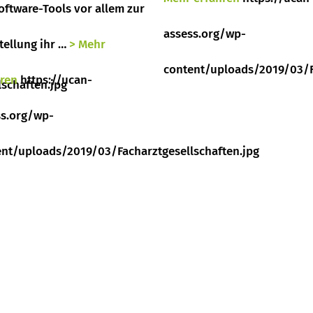
oftware-Tools vor allem zur
assess.org/wp-
tellung ihr …
> Mehr
content/uploads/2019/03/F
hren
https://ucan-
schaften.jpg
ss.org/wp-
ent/uploads/2019/03/Facharztgesellschaften.jpg