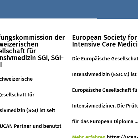
fungskommission der
European Society for
weizerischen
Intensive Care Medic
llschaft für
nsivmedizin SGI, SGI-
Die Europäische Gesellschaf
I
Intensivmedizin (ESICM) ist
chweizerische
Europäische Gesellschaft fü
esellschaft für
Intensivmediziner. Die Prüf
sivmedizin (SGI) ist seit
für das European Diploma 
 UCAN Partner und benutzt
Mehr erfahren
https://ucan